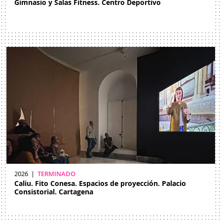
Gimnasio y Salas Fitness. Centro Deportivo
Efimero
Rehabilitación
Diseño Interior
Espacio Público
Paisajismo
EXTRA
2026
|
TERMINADO
Caliu. Fito Conesa. Espacios de proyección. Palacio
Consistorial. Cartagena