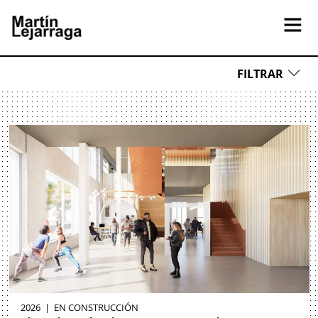
FILTRAR
XS
S
M
L
XL
$
$$
$$$
Residencial
Cultural y Educativo
2026
|
EN CONSTRUCCIÓN
Comercio e industria