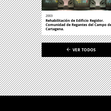
2003
Rehabilitación de Edificio Regidor.
Comunidad de Regantes del Campo d
Cartagena.
VER TODOS