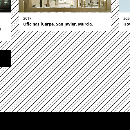
2017
202
Oficinas iGarpe. San Javier. Murcia.
Hot
e