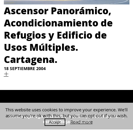
Ascensor Panorámico,
Acondicionamiento de
Refugios y Edificio de
Usos Múltiples.
Cartagena.
18 SEPTIEMBRE 2004
This website uses cookies to improve your experience. We'll
assume you're ok with this, but you can opt-out if you wish.
Martín Lejarraga. Architecture Office | +34 968 520 637 |
estudio@lejarraga.com
Read more
Accept