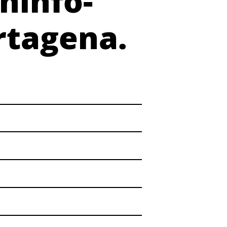
ninfo-
rtagena.