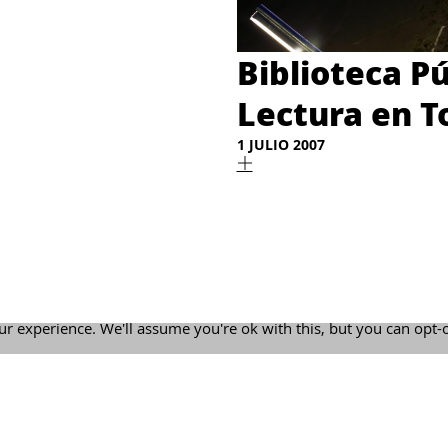
Biblioteca P
Lectura en T
1 JULIO 2007
r experience. We'll assume you're ok with this, but you can opt-
Lejarraga. Architecture Office | +34 968 520 637 | estudio@lejar