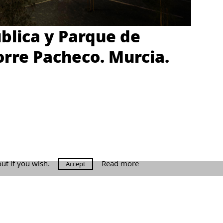
ública y Parque de
orre Pacheco. Murcia.
out if you wish.
Read more
Accept
raga.com