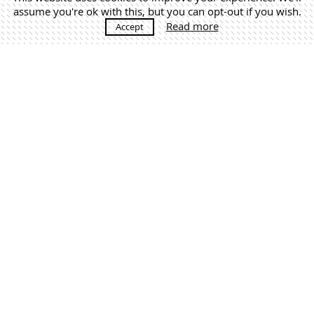
assume you're ok with this, but you can opt-out if you wish.
Read more
Accept
MÁS NOTICIAS
Martín Lejarraga. Architecture Office | +34 968 520 637 |
estudio@lejarraga.com