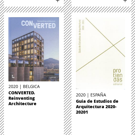
2020 | BELGICA
CONVERTED.
2020 | ESPAÑA
Reinventing
Guia de Estudios de
Architecture
Arquitectura 2020-
20201