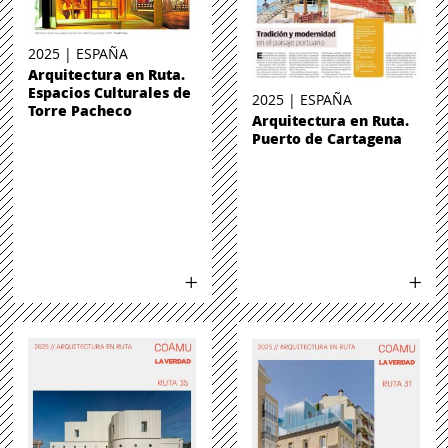
2025 | ESPAÑA
Arquitectura en Ruta.
Espacios Culturales de
2025 | ESPAÑA
Torre Pacheco
Arquitectura en Ruta.
Puerto de Cartagena