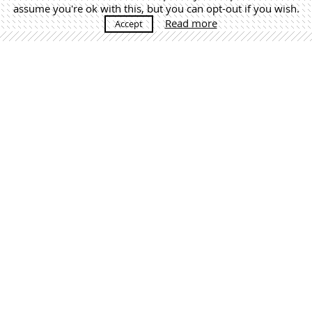
assume you're ok with this, but you can opt-out if you wish.
Read more
Accept
MÁS NOTICIAS
Martín Lejarraga. Architecture Office | +34 968 520 637 |
estudio@lejarraga.com