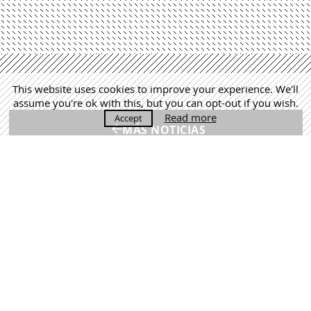
This website uses cookies to improve your experience. We'll
assume you're ok with this, but you can opt-out if you wish.
Read more
Accept
MÁS NOTICIAS
Martín Lejarraga. Architecture Office | +34 968 520 637 |
estudio@lejarraga.com