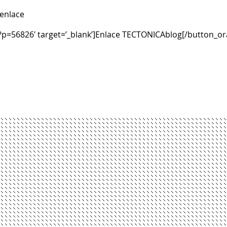
 enlace
/?p=56826′ target=’_blank’]Enlace TECTONICAblog[/button_o