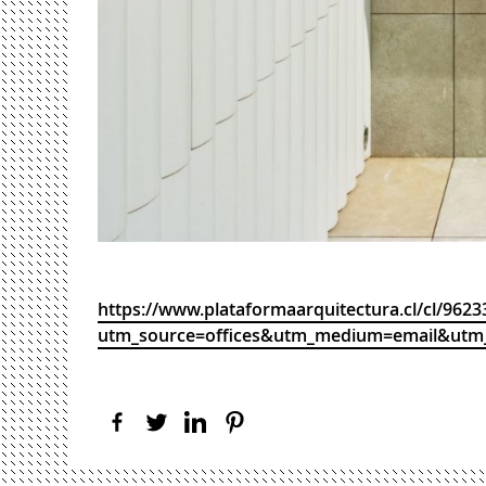
https://www.plataformaarquitectura.cl/cl/96233
utm_source=offices&utm_medium=email&utm_