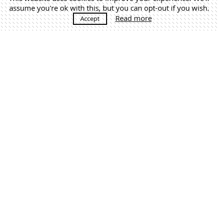
assume you're ok with this, but you can opt-out if you wish.
Read more
Accept
MÁS NOTICIAS
Martín Lejarraga. Architecture Office | +34 968 520 637 |
estudio@lejarraga.com