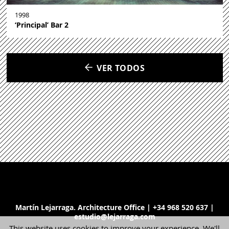
1998
‘Principal’ Bar 2
VER TODOS
Martín Lejarraga. Architecture Office | +34 968 520 637 |
estudio@lejarraga.com
This website uses cookies to improve your experience. We'll