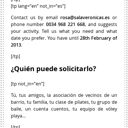
[tp lang=”en” not_in=”es”]
Contact us by email
rosa@salaveronicas.es
or
phone number
0034 968 221 668
, and suggests
your activity. Tell us what you need and what
date you prefer. You have until
28th February of
2013
.
[/tp]
¿Quién puede solicitarlo?
[tp not_in=”en”]
Tú, tus amigos, la asociación de vecinos de un
barrio, tu familia, tu clase de pilates, tu grupo de
baile, un cuenta cuentos, tu equipo de vóley
playa…
[/tp]